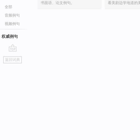
书面语、论文例句。
看美剧边学地道的
全部
音频例句
视频例句
权威例句
go
返回词典
top