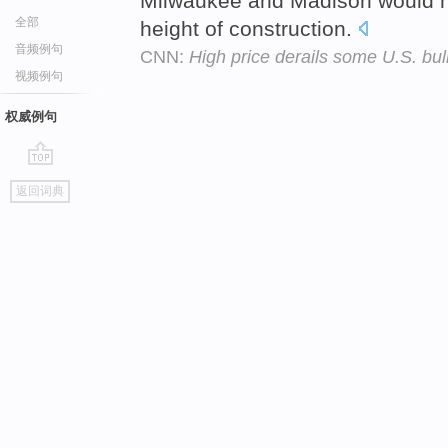
Milwaukee and Madison would ha
全部
height of construction.
音频例句
CNN:
High price derails some U.S. bull
视频例句
权威例句
go
返回词典
top