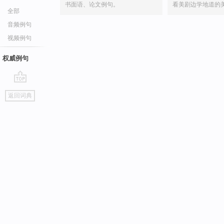
书面语、论文例句。
看美剧边学地道的
全部
音频例句
视频例句
权威例句
go
返回词典
top