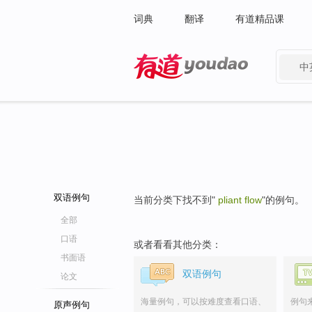
词典
翻译
有道精品课
中
有道 - 网易旗下搜索
双语例句
当前分类下找不到"
pliant flow
"的例句。
全部
口语
或者看看其他分类：
书面语
双语例句
论文
海量例句，可以按难度查看口语、
例句
原声例句