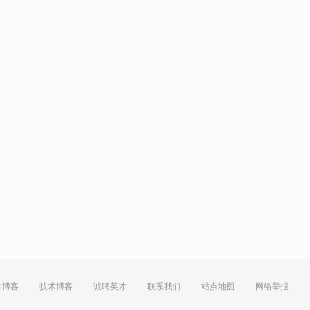
方博客
技术博客
诚聘英才
联系我们
站点地图
网络举报