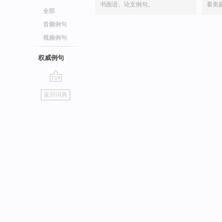
书面语、论文例句。
看美
全部
音频例句
视频例句
权威例句
go
返回词典
top