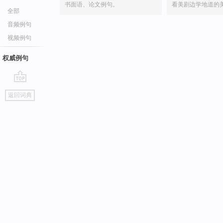
书面语、论文例句。
看美剧边学地道的
全部
音频例句
视频例句
权威例句
go
返回词典
top