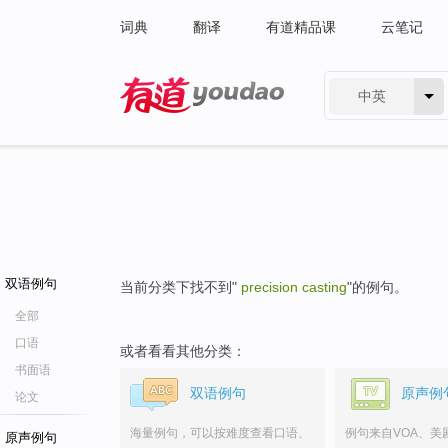
词典
翻译
有道精品课
云笔记
中英
有道 - 网易旗下搜索
双语例句
当前分类下找不到"
precision casting
"的例句。
全部
口语
或者看看其他分类：
书面语
双语例句
原声例
论文
海量例句，可以按难度查看口语、
例句来自VOA、美
原声例句