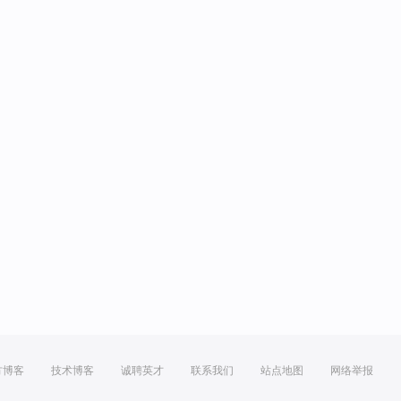
方博客
技术博客
诚聘英才
联系我们
站点地图
网络举报