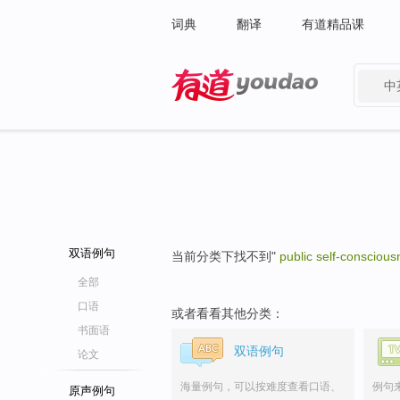
词典
翻译
有道精品课
中
有道 - 网易旗下搜索
双语例句
当前分类下找不到"
public self-consciou
全部
口语
或者看看其他分类：
书面语
双语例句
论文
海量例句，可以按难度查看口语、
例句
原声例句