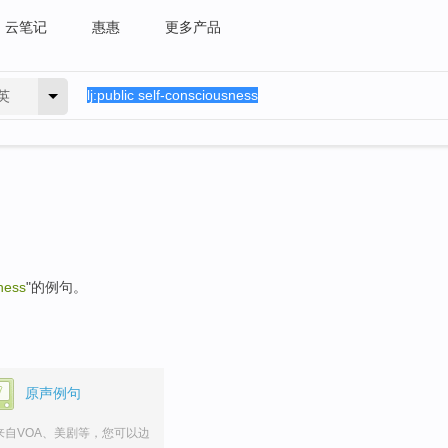
云笔记
惠惠
更多产品
英
sness
"的例句。
原声例句
来自VOA、美剧等，您可以边