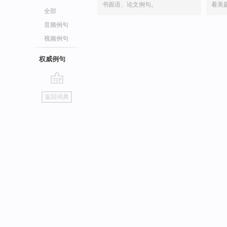
书面语、论文例句。
看美
全部
音频例句
视频例句
权威例句
go
返回词典
top