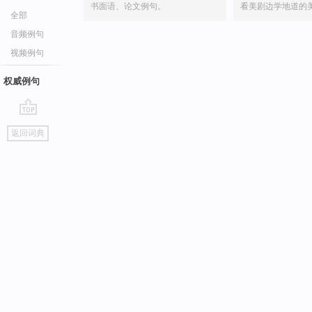
书面语、论文例句。
看美剧边学地道的
全部
音频例句
视频例句
权威例句
go
返回词典
top