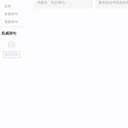
书面语、论文例句。
看美剧边学地道的
全部
音频例句
视频例句
权威例句
go
返回词典
top