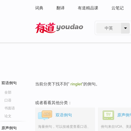
词典
翻译
有道精品课
云笔记
中英
有道 - 网易旗下搜索
双语例句
当前分类下找不到"
ringlet
"的例句。
全部
口语
或者看看其他分类：
书面语
双语例句
原声例
论文
海量例句，可以按难度查看口语、
例句来自VOA、美
原声例句