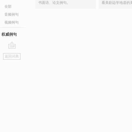
书面语、论文例句。
看美剧边学地道的
全部
音频例句
视频例句
权威例句
go
返回词典
top