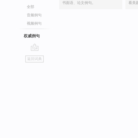
书面语、论文例句。
看美
全部
音频例句
视频例句
权威例句
go
返回词典
top