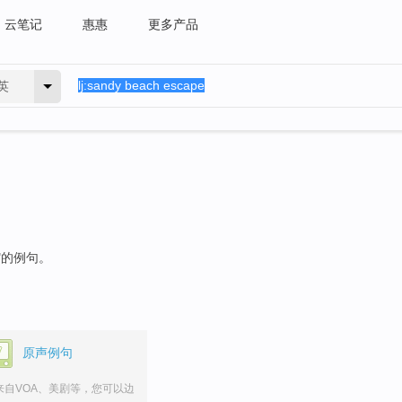
云笔记
惠惠
更多产品
英
"的例句。
原声例句
来自VOA、美剧等，您可以边