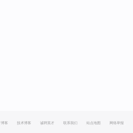
方博客
技术博客
诚聘英才
联系我们
站点地图
网络举报