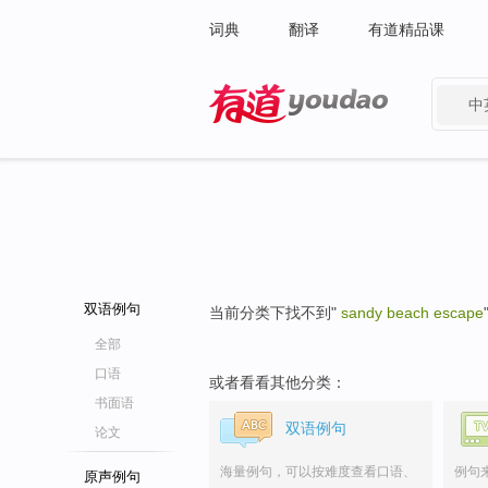
词典
翻译
有道精品课
中
有道 - 网易旗下搜索
双语例句
当前分类下找不到"
sandy beach escape
全部
口语
或者看看其他分类：
书面语
双语例句
论文
海量例句，可以按难度查看口语、
例句
原声例句