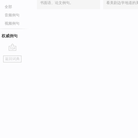
书面语、论文例句。
看美剧边学地道的
全部
音频例句
视频例句
权威例句
go
返回词典
top