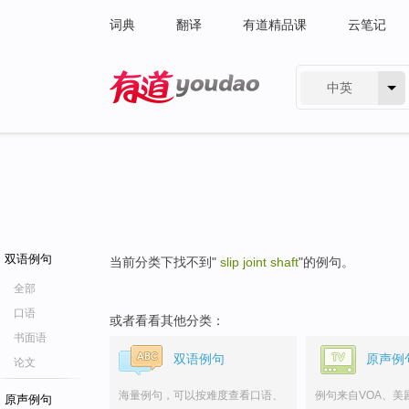
词典
翻译
有道精品课
云笔记
中英
有道 - 网易旗下搜索
双语例句
当前分类下找不到"
slip joint shaft
"的例句。
全部
口语
或者看看其他分类：
书面语
双语例句
原声例
论文
海量例句，可以按难度查看口语、
例句来自VOA、美
原声例句