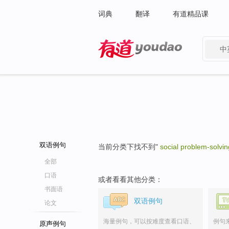
词典
翻译
有道精品课
中
有道 - 网易旗下搜索
双语例句
当前分类下找不到"
social problem-solving
全部
口语
或者看看其他分类：
书面语
双语例句
论文
海量例句，可以按难度查看口语、
例句
原声例句