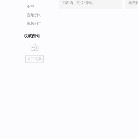
书面语、论文例句。
看美
全部
音频例句
视频例句
权威例句
go
返回词典
top