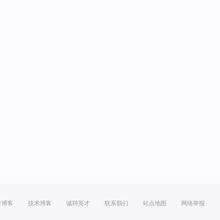
方博客
技术博客
诚聘英才
联系我们
站点地图
网络举报