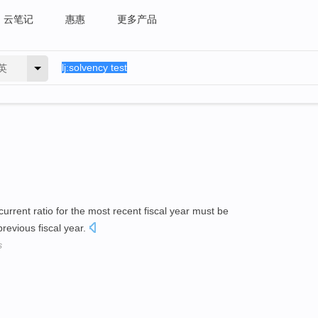
云笔记
惠惠
更多产品
英
 current ratio for the most recent fiscal year must be
previous fiscal year.
s