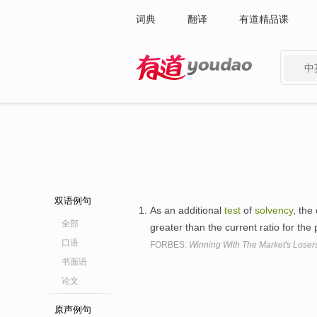
词典
翻译
有道精品课
中
有道 - 网易旗下搜索
双语例句
As an additional
test
of
solvency
, the
全部
greater than the current ratio for the 
口语
FORBES:
Winning With The Market's Loser
书面语
论文
原声例句