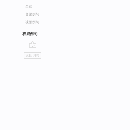
全部
音频例句
视频例句
权威例句
go
返回词典
top