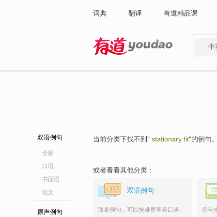
词典
翻译
有道精品课
中
有道 - 网易旗下搜索
双语例句
当前分类下找不到"
stationary fit
"的例句
全部
口语
或者看看其他分类：
书面语
双语例句
论文
海量例句，可以按难度查看口语、
例句
原声例句