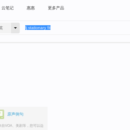
云笔记
惠惠
更多产品
英
。
原声例句
来自VOA、美剧等，您可以边