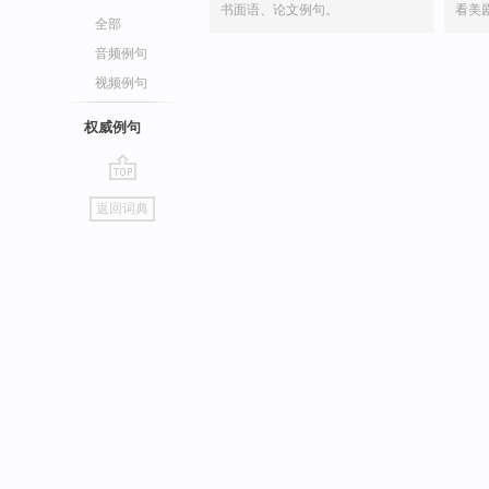
书面语、论文例句。
看美
全部
音频例句
视频例句
权威例句
go
返回词典
top