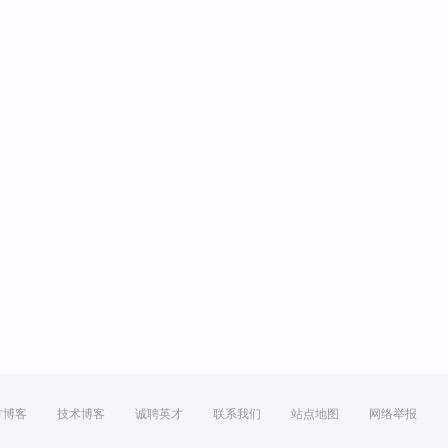
方博客
技术博客
诚聘英才
联系我们
站点地图
网络举报