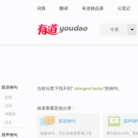
词典
翻译
有道精品课
云笔记
中英
有道 - 网易旗下搜索
双语例句
当前分类下找不到"
stringent factor
"的例句。
全部
口语
或者看看其他分类：
书面语
双语例句
原声例
论文
海量例句，可以按难度查看口语、
例句来自VOA、美
原声例句