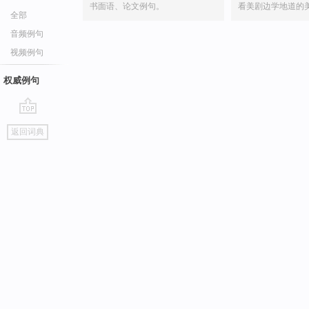
书面语、论文例句。
看美剧边学地道的
全部
音频例句
视频例句
权威例句
go
返回词典
top