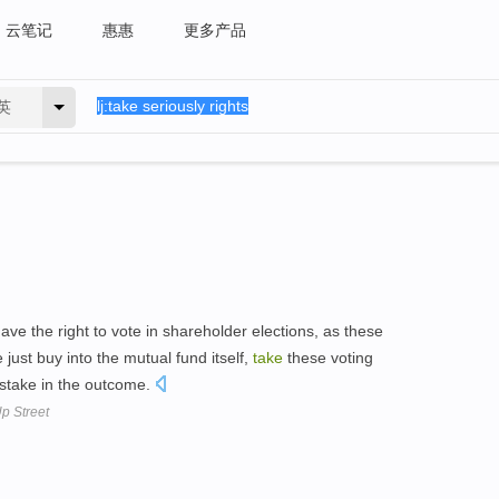
云笔记
惠惠
更多产品
英
e the right to vote in shareholder elections, as these
just buy into the mutual fund itself,
take
these voting
stake in the outcome.
p Street