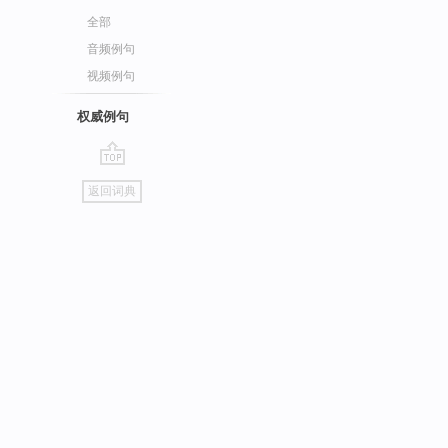
全部
音频例句
视频例句
权威例句
go
返回词典
top