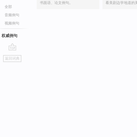
书面语、论文例句。
看美剧边学地道的
全部
音频例句
视频例句
权威例句
go
返回词典
top