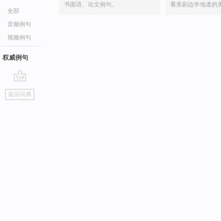
书面语、论文例句。
看美剧边学地道的
全部
音频例句
视频例句
权威例句
go
返回词典
top