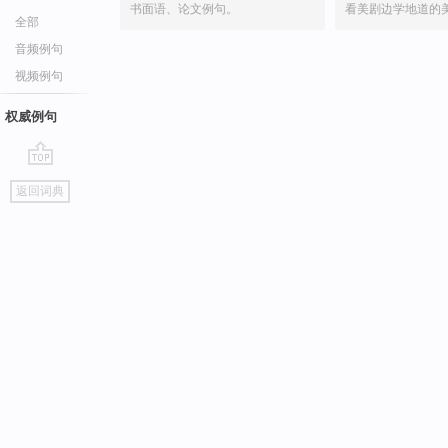
书面语、论文例句。
看美剧边学地道的
全部
音频例句
视频例句
权威例句
go
返回词典
top