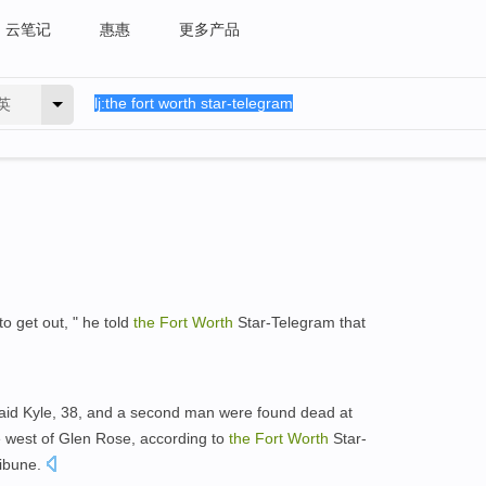
云笔记
惠惠
更多产品
英
o get out, " he told
the
Fort
Worth
Star-Telegram that
aid Kyle, 38, and a second man were found dead at
 west of Glen Rose, according to
the
Fort
Worth
Star-
ribune.