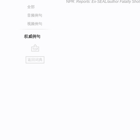
NPR:
Reports: Ex-SEAL/author Fatally Sh
全部
音频例句
视频例句
权威例句
go
返回词典
top