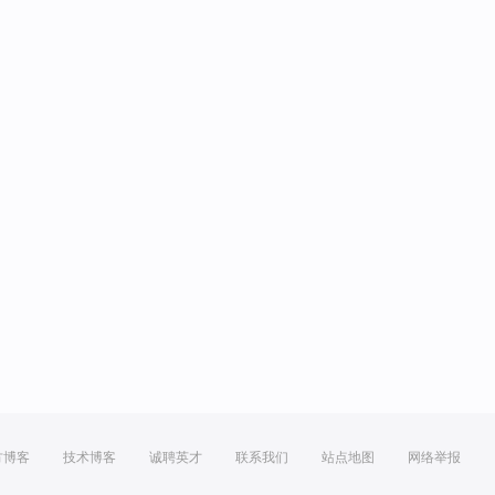
方博客
技术博客
诚聘英才
联系我们
站点地图
网络举报