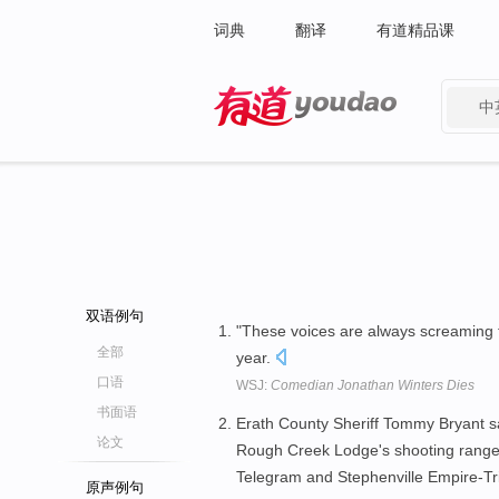
词典
翻译
有道精品课
中
有道 - 网易旗下搜索
双语例句
"These voices are always screaming t
全部
year.
口语
WSJ:
Comedian Jonathan Winters Dies
书面语
Erath County Sheriff Tommy Bryant s
论文
Rough Creek Lodge's shooting range
Telegram and Stephenville Empire-T
原声例句