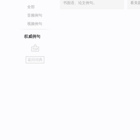
书面语、论文例句。
看美
全部
音频例句
视频例句
权威例句
go
返回词典
top