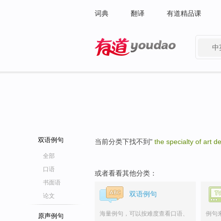
词典
翻译
有道精品课
中
有道 - 网易旗下搜索
双语例句
当前分类下找不到"
the specialty of art d
全部
口语
或者看看其他分类：
书面语
双语例句
论文
海量例句，可以按难度查看口语、
例句
原声例句