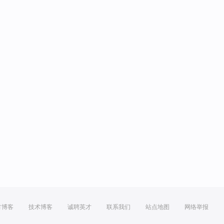
方博客
技术博客
诚聘英才
联系我们
站点地图
网络举报