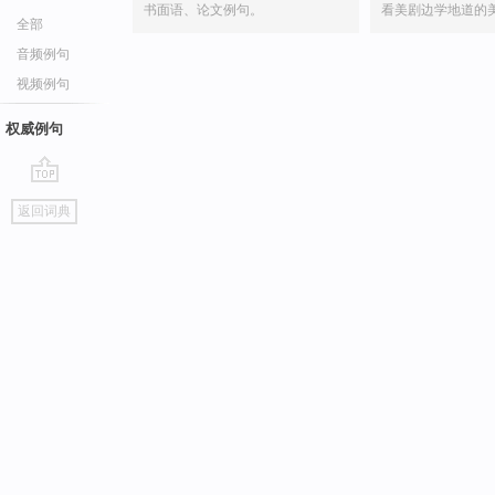
书面语、论文例句。
看美剧边学地道的
全部
音频例句
视频例句
权威例句
go
返回词典
top