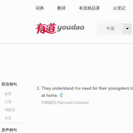
词典
翻译
有道精品课
云笔记
中英
有道 - 网易旗下搜索
双语例句
They understand
the
need for their youngsters 
全部
at home.
口语
FORBES:
Fact and Comment
书面语
论文
原声例句