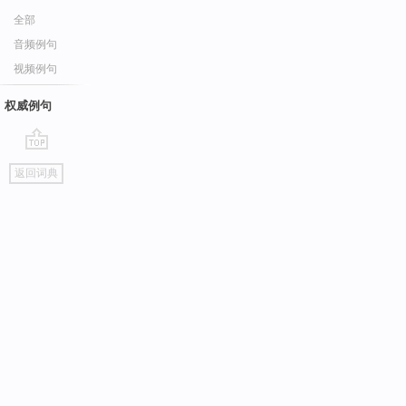
全部
音频例句
视频例句
权威例句
go
返回词典
top