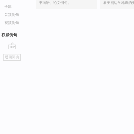
书面语、论文例句。
看美剧边学地道的
全部
音频例句
视频例句
权威例句
go
返回词典
top