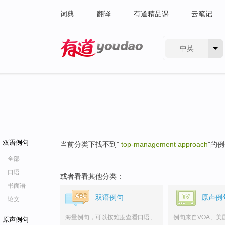
词典
翻译
有道精品课
云笔记
中英
有道 - 网易旗下搜索
双语例句
当前分类下找不到"
top-management approach
"的
全部
口语
或者看看其他分类：
书面语
双语例句
原声例
论文
海量例句，可以按难度查看口语、
例句来自VOA、美
原声例句