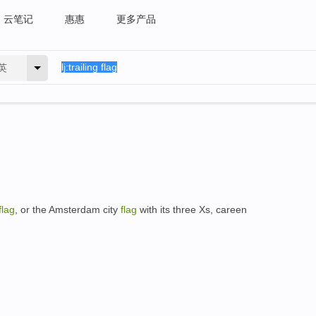
云笔记
惠惠
更多产品
英
flag
, or the Amsterdam city
flag
with its three Xs, careen