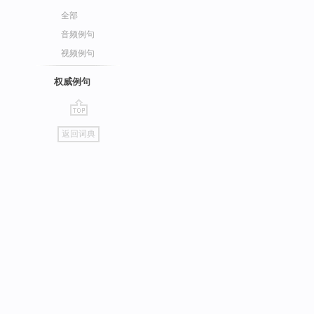
全部
音频例句
视频例句
权威例句
go
返回词典
top