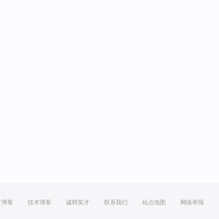
方博客
技术博客
诚聘英才
联系我们
站点地图
网络举报