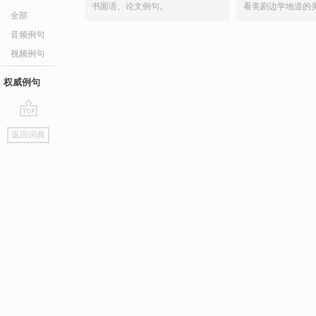
书面语、论文例句。
看美剧边学地道的
全部
音频例句
视频例句
权威例句
go
返回词典
top