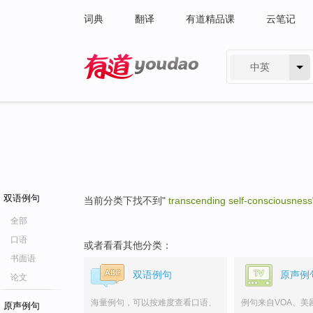
词典
翻译
有道精品课
云笔记
中英
有道 - 网易旗下搜索
双语例句
当前分类下找不到"
transcending self-consciousness
全部
口语
或者看看其他分类：
书面语
双语例句
原声例
论文
海量例句，可以按难度查看口语、
例句来自VOA、美
原声例句