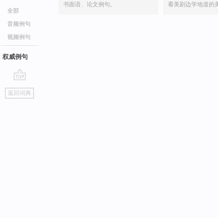
书面语、论文例句。
看美剧边学地道的
全部
音频例句
视频例句
权威例句
go
返回词典
top