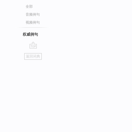
全部
音频例句
视频例句
权威例句
go
返回词典
top