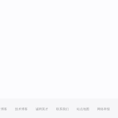
方博客
技术博客
诚聘英才
联系我们
站点地图
网络举报