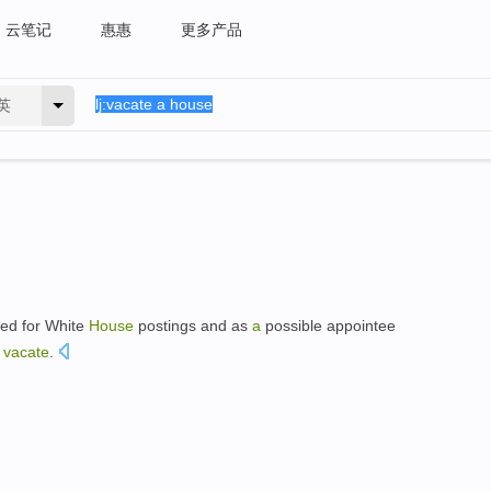
云笔记
惠惠
更多产品
英
ned for White
House
postings and as
a
possible appointee
l
vacate
.