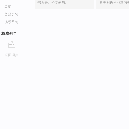
书面语、论文例句。
看美剧边学地道的
全部
音频例句
视频例句
权威例句
go
返回词典
top