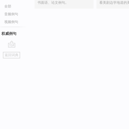
书面语、论文例句。
看美剧边学地道的
全部
音频例句
视频例句
权威例句
go
返回词典
top