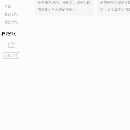
例句来自VOA、美剧等，您可以边
例句来自权威英文
全部
看美剧边学地道的美语。
等，提供最专业的
音频例句
视频例句
权威例句
go
返回词典
top