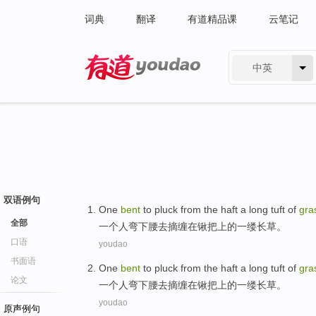
词典
翻译
有道精品课
云笔记
中英
有道 - 网易旗下搜索
双语例句
One
bent
to
pluck from
the
haft
a
long tuft
of
gra
全部
一
个人
弯下腰
去
摘
缠在
锹把上
的
一
缕
长
草。
口语
youdao
书面语
One
bent
to
pluck from
the
haft
a
long tuft
of
gra
论文
一
个人
弯下腰
去
摘
缠在
锹把上
的
一
缕
长
草。
youdao
原声例句