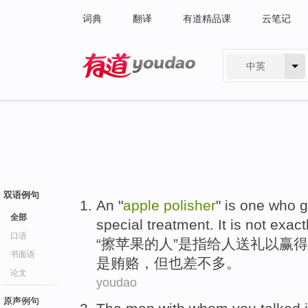
词典
翻译
有道精品课
云笔记
中英
有道 - 网易旗下搜索
双语例句
An "
apple
polisher
"
is
one who
g
全部
special
treatment
. It is not exac
口语
“
擦
苹果
的
人
”
是
指
给
人送礼
以
赢得
书面语
是
贿赂
，
但
也
差不多。
论文
youdao
原声例句