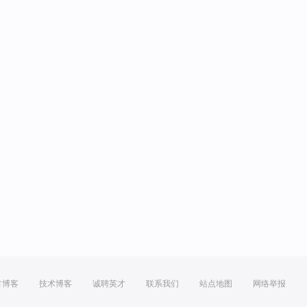
方博客
技术博客
诚聘英才
联系我们
站点地图
网络举报