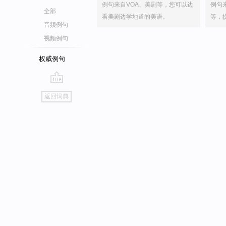
例句来自VOA、美剧等，您可以边
例句
全部
看美剧边学地道的美语。
等，
音频例句
视频例句
权威例句
go
返回词典
top