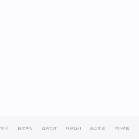
方博客
技术博客
诚聘英才
联系我们
站点地图
网络举报