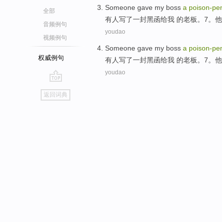
Someone
gave
my
boss
a
poison-pe
全部
有人
写了
一封
黑函
给
我
的
老板
。
7
。
他
音频例句
youdao
视频例句
Someone
gave
my
boss
a
poison-pe
权威例句
有人
写了
一封
黑函
给
我
的
老板
。
7
。
他
youdao
go
返回词典
top