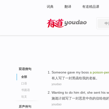
词典
翻译
有道精品课
中
有道 - 网易旗下搜索
双语例句
Someone
gave
my
boss
a
poison-pe
全部
有人
写了
一封
黑函
给
我
的
老板
。
口语
youdao
书面语
Wanting to do
him
dirt, she
sent
his w
论文
施诡计就写了一封恶意
中伤
的
信
给
他
youdao
原声例句