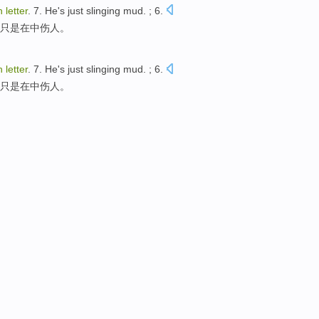
n
letter
.
7
.
He
's just
slinging
mud. ; 6.
只是
在中伤人。
n
letter
.
7
.
He
's just
slinging
mud. ; 6.
只是
在中伤人。