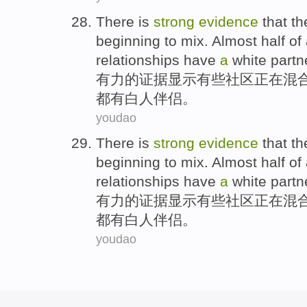
There
is
strong
evidence
that
th
beginning
to
mix
.
Almost
half
of
relationships
have
a
white
partn
有力
的
证据
显示
有些
社区
正在
混
都
有
白人
伴侣。
youdao
There
is
strong
evidence
that
th
beginning
to
mix
.
Almost
half
of
relationships
have
a
white
partn
有力
的
证据
显示
有些
社区
正在
混
都
有
白人
伴侣。
youdao