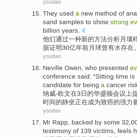
youdao
They
used
a
new
method
of
ana
sand
samples
to
show
strong
ev
billion
years
.
他们
通过
一种
新的
方法
分析
月
壤
据证明
30亿年前月球曾有
水
存在
youdao
Neville
Owen
,
who
presented
ev
conference
said
: “
Sitting
time
is
candidate
for
being
a
cancer ris
纳威
-
欧文
在
3日的
华盛顿
会议上
时间
的
静坐
正在成为
致癌
的强力
youdao
Mr Rapp
, backed by
some
32,0
testimony
of
139
victims
, feels
h