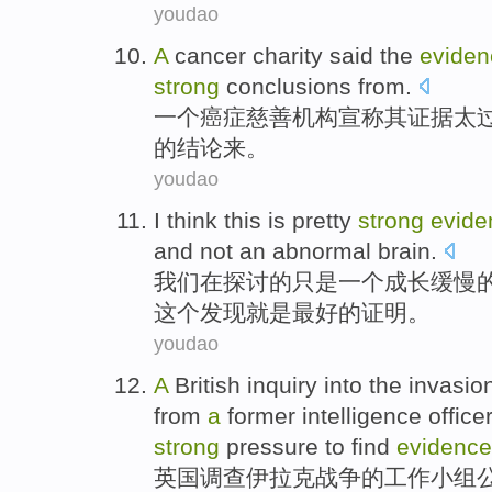
youdao
A
cancer
charity
said
the
eviden
strong
conclusions
from
.
一个
癌症
慈善机构
宣称
其
证据
太
的
结论
来。
youdao
I
think
this
is
pretty
strong
evide
and
not
an abnormal
brain
.
我们
在
探讨
的只是
一个
成长缓慢
这个
发现
就是
最
好的
证明
。
youdao
A
British
inquiry into
the invasio
from
a
former
intelligence
office
strong
pressure
to find
evidence
英国
调查
伊拉克战争
的
工作小组