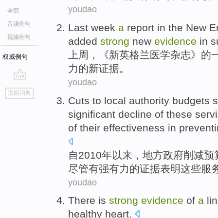
youdao
全部
音频例句
Last week
a
report
in the
New
E
视频例句
added
strong
new
evidence
in s
上周
，《
新
英格兰
医学
杂志
》
的
权威例句
力
的新
证据
。
youdao
go
返回词典
top
Cuts to
local
authority
budgets
s
significant
decline
of
these
serv
of
their
effectiveness
in
prevent
自
2010年以来，
地方
政府
削减预
尽管有
强有力
的
证据表明
这些服
youdao
There is
strong
evidence
of
a
li
healthy
heart
.