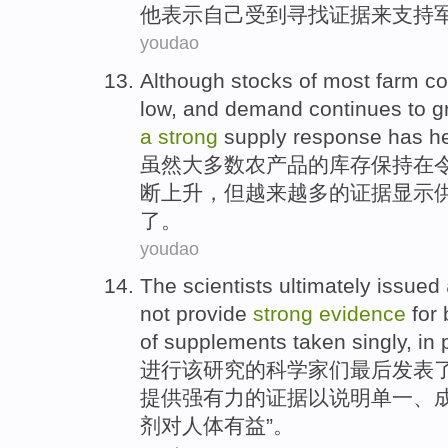
他
表示
自己
受到
寻找
证据
来
支持
youdao
Although
stocks
of
most
farm c
low
,
and
demand
continues
to
g
a
strong
supply
response
has
h
虽然
大多数
农产品
的
库存
保持在
断
上升
，但
越来越多
的
证据显示
了。
youdao
The
scientists
ultimately
issued
not
provide
strong
evidence
for
of
supplements
taken
singly
, in
进行
该
研究
的
科学家们
最后
发表
提供
强有力的
证据
以说明
单一
、
剂
对
人体有益
”。