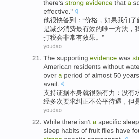
there
's
strong
evidence
that
a
s
effective
."
他
很快
答到
：“
价格
，
如果
我们
了
是
减少
消费
最
有效
的
唯一
方法
，
打
税
会非常
有
效果。”
youdao
The
supporting
evidence
was
st
American
residents
without
wate
over
a
period
of
almost
50
year
avail
.
支持
证据
本身
就
很
强有力：
没有
经
多次
要求
纠正
不公平待遇
，但
youdao
While
there
isn't
a
specific
sleep
sleep
habits
of
fruit flies
have
fo