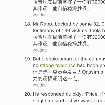
拉
普
现在目前掌握了
一
份
有
3200
其
作证
，
他
自信稳操胜券
。
youdao
Mr
Rapp
, backed by
some
32, 
testimony
of
139
victims
, feels
h
拉普现在目前掌握
了
一
份
有
3200
其
作证
，
他
自信稳操胜券
。
youdao
But
a
spokesman for
the
commi
no
strong
evidence
had been
pr
但是
选举
委员会
发言人
Qassim al
力的
证据证明
这
一点。
youdao
He
responded
quickly
: "
Price
,
if
single
most
effective
way
of
red