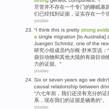
strong
genetic
component
.
尽管
并不
存在
一
个
专门
的
睡眠
基
们
已经
找到
证据
，证实存在一个
youdao
"
I
think
this
is
pretty
strong
evid
a
single
migration
[
to
Australia
]
Juergen Schmitz
, one
of
the
res
研究
小组成员约尔根·舒米茨说：“
袋
目动物
和
其他大陆
的
有袋目动
力的证据。”
youdao
Six or seven
years
ago
we
didn'
causal
relationship between
dri
“六七
年
前
，
我们
还
没有
充分
的
证
系
，现在
我们的
证据是确凿的”。
youdao