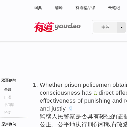
词典
翻译
有道精品课
云笔记
中英
有道 - 网易旗下搜索
双语例句
Whether
prison
policemen
obta
全部
consciousness
has
a
direct
effe
口语
effectiveness
of
punishing
and
r
书面语
and
justly
.
论文
监狱
人民警察
是否
具有
较
强
的
证
公正、
公平
地
执行刑罚
和
教育改
原声例句