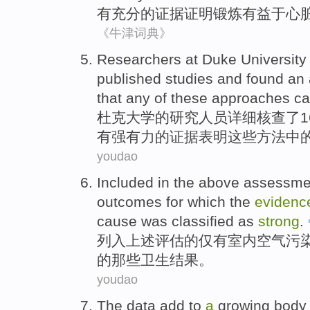
有
充分的
证据证明
锻炼
有益于
心
《牛津词典》
Researchers
at Duke
University
published
studies
and
found
an
that
any
of
these
approaches
c
杜克
大学
的
研究人员
详细核查了
有
强有力
的
证据
表明
这些
方法
中
youdao
Included
in
the above
assessme
outcomes
for which
the
evidenc
cause
was classified as
strong
.
列入
上述
评估
的
仅有
室内
空气
污
的
那些
卫生
结果
。
youdao
The data add to
a
growing
body