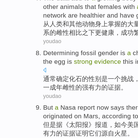
other
animals
that
females
with
network are
healthier
and
have
从
人类
和
其他
动物
身上
掌握
的
大
系的
雌性
相比之下
更
健康
，成功
youdao
Determining
fossil
gender
is
a
c
the
egg
is
strong
evidence
this
通常
确定
化石
的
性别
是
一个
挑战
一成年
雌性的
强有力的
证据
。
youdao
But
a
Nasa
report
now
says
ther
originated on
Mars
,
according t
但是
据
《
太阳报
》
报道
，
如今
美
有力的
证据证明
它们
源自
火星
。