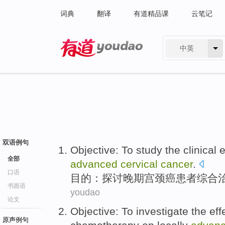
词典
翻译
有道精品课
云笔记
中英
有道 - 网易旗下搜索
双语例句
Objective
:
To study
the
clinical
e
全部
advanced
cervical
cancer
.
口语
目的
：
探讨
晚期
宫颈癌
患者
综合
书面语
youdao
论文
Objective
: To
investigate
the
eff
原声例句