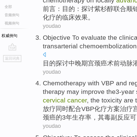
chemotherapy
on
locally
advan
全部
前言
：目的：
探讨
紫杉醇联合顺铂
音频例句
化疗
的
临床
效果
。
视频例句
youdao
权威例句
Objective
To evaluate
the
clinica
transarterial chemoembolization
go
返回词典
top
目的
探讨
中晚期
宫颈癌
术前
动脉
youdao
Chemotherapy
with VBP
and
re
therapy
may
improve
the3-year 
cervical
cancer
,
the
toxicity
are 
放疗
同时
配合
VBP化疗
方案
治疗
颈癌
的
3年
生存率
，
其
毒副
反应可
youdao