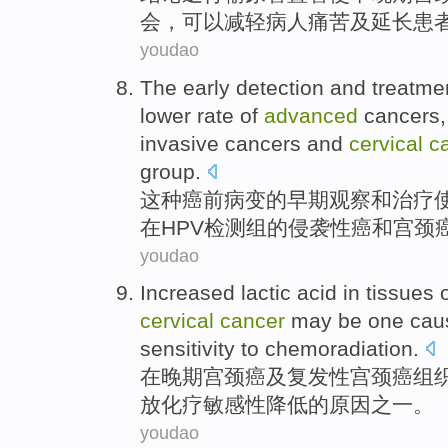
会，
可以
减轻
病人
痛苦
及
延长患
youdao
The
early detection
and
treatme
lower
rate
of
advanced
cancers
invasive
cancers
and
cervical
c
group
.
这种
癌
前病变
的
早期
观察
和
治疗
在
HPV
检测组
的
侵袭
性
癌
和
宫颈
youdao
Increased
lactic acid
in
tissues
cervical
cancer
may
be
one
cau
sensitivity
to
chemoradiation
.
在
晚期
宫颈癌
及
复发性
宫颈癌
组
放化疗敏感性
降低
的
原因
之一。
youdao