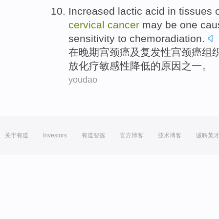
Increased
lactic acid
in
tissues
cervical
cancer
may
be
one
cau
sensitivity
to
chemoradiation
.
在
晚期
宫颈癌
及
复发性
宫颈癌
组
放化疗敏感性
降低
的
原因
之一。
youdao
关于有道
Investors
有道智选
官方博客
技术博客
诚聘英