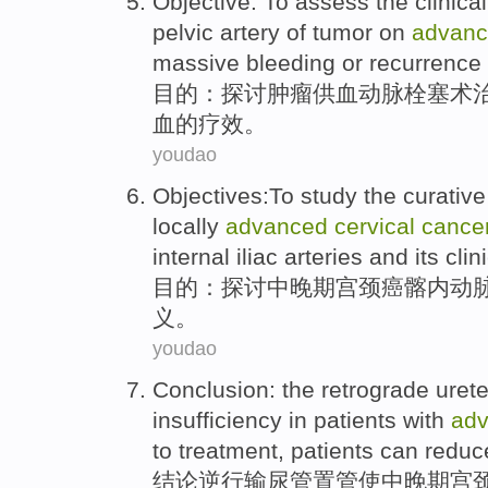
Objective
:
To assess
the
clinica
pelvic
artery
of
tumor
on
advan
massive
bleeding
or
recurrence
目的
：
探讨
肿瘤
供血
动脉
栓塞术
血
的
疗效
。
youdao
Objectives
:
To study
the
curative
locally
advanced
cervical
cance
internal iliac
arteries
and its
clin
目的
：
探讨
中晚期宫颈癌
髂
内
动
义。
youdao
Conclusion
: the
retrograde
urete
insufficiency
in
patients
with
ad
to
treatment
,
patients
can
reduc
结论
逆行
输尿管
置管
使中晚期
宫