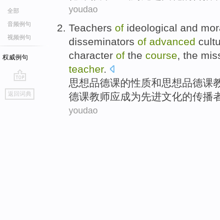
youdao
全部
音频例句
Teachers
of
ideological
and
mor
视频例句
disseminators
of
advanced
cult
character
of
the
course
, the mi
权威例句
teacher
.
思想
品德课
的
性质
和
思想品德课
go
返回词典
德课教师
应
成为
先进
文化
的
传播
top
youdao