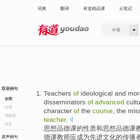
词典
翻译
有道精品课
云笔记
中英
有道 - 网易旗下搜索
双语例句
Teachers
of
ideological
and
mor
全部
disseminators
of
advanced
cult
口语
character
of
the
course
, the mi
书面语
teacher
.
论文
思想
品德课
的
性质
和
思想品德课
德课教师
应
成为
先进
文化
的
传播
原声例句