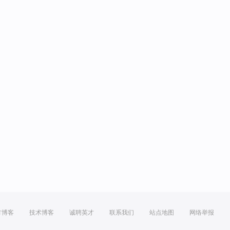
方博客
技术博客
诚聘英才
联系我们
站点地图
网络举报