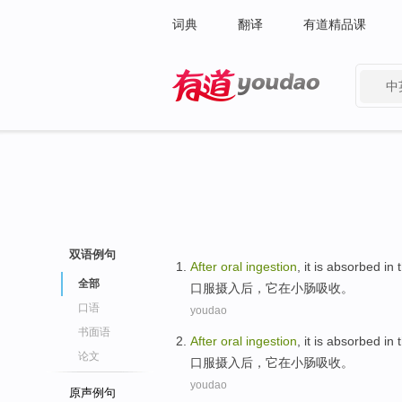
词典
翻译
有道精品课
中
有道 - 网易旗下搜索
双语例句
After
oral
ingestion
,
it
is
absorbed
in
全部
口服
摄入后
，
它
在
小肠
吸收
。
口语
youdao
书面语
After
oral
ingestion
,
it
is
absorbed
in
论文
口服
摄入后
，
它
在
小肠
吸收
。
youdao
原声例句