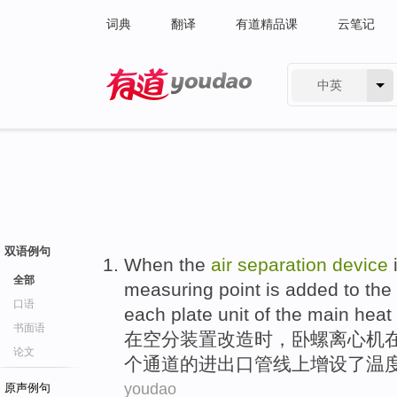
词典
翻译
有道精品课
云笔记
中英
有道 - 网易旗下搜索
双语例句
When
the
air
separation
device
全部
measuring point is
added
to the
口语
each
plate
unit
of
the
main
heat
书面语
在
空分
装置
改造时，卧螺
离心机
论文
个通道的
进出口
管线
上
增设了
温
youdao
原声例句