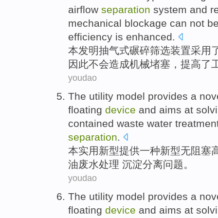
airflow
separation
system
and
r
mechanical
blockage
can not b
efficiency
is
enhanced
.
本
发明
抽
气
式
碾碎
筛选
装置
采用
因此
不会
造成
机械
堵塞
，
提高
了
youdao
The utility
model
provides
a
nov
floating
device
and
aims
at
solv
contained
waste water treatment
separation
.
本
实用新型
提供
一种
新型
无阻塞
油废水处理 沉淀分离
问题
。
youdao
The utility
model
provides
a
nov
floating
device
and
aims
at
solv