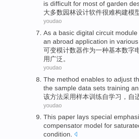
is difficult
for
most
of
garden
de
大多数
园林
设计
软件
很难
构建
模
youdao
As
a
basic
digital
circuit
module
an abroad
application
in
various
可变模
计数器
作为
一种
基本
数字
用
广泛。
youdao
The
method
enables to adjust
t
the
sample data sets
training
a
该
方法
采用
样本
训练自学习，自
youdao
This paper
lays special emphas
compensator
model
for
saturate
condition
.