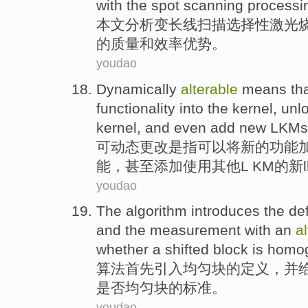
with
the
spot
scanning
processi
本文
分析
变
长线
扫描
选择性
激光
的
质量
和
效率
优势。
youdao
Dynamically
alterable
means th
functionality
into
the
kernel
, unl
kernel,
and even
add
new
LKMs
可动态
更改是
指
可以
将
新的
功能
能，
甚至
添加
使用
其他
L KM的
新
youdao
The
algorithm
introduces
the
def
and
the
measurement with
an
a
whether
a
shifted
block
is homo
算法
首先引入
均匀
块
的
定义
，
并
是否均匀块的标准。
youdao