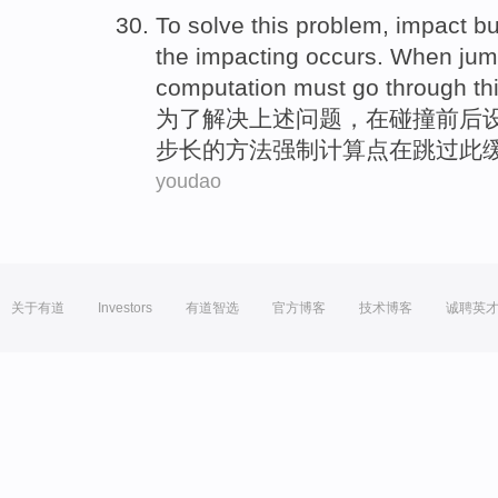
To
solve
this
problem
,
impact
bu
the
impacting
occurs.
When
jum
computation
must
go
through th
为了
解决
上述
问题
，在
碰撞
前后
步
长的方法强制
计算点
在跳过
此
youdao
关于有道
Investors
有道智选
官方博客
技术博客
诚聘英