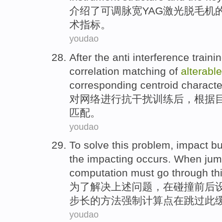
介绍
了可调
脉
宽
YAG
激光
脱毛
机
术指标
。
youdao
After
the
anti interference
traini
correlation
matching
of
alterable
corresponding
centroid
characte
对
网络
进行
抗干扰
训练
后
，
根据
匹配
。
youdao
To
solve
this
problem
,
impact
bu
the
impacting
occurs.
When
jum
computation
must
go
through th
为了
解决
上述
问题
，在
碰撞
前后
步
长的方法强制
计算点
在跳过
此
youdao