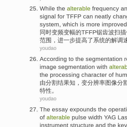
While
the
alterable
frequency a
signal
for TFFP
can
neatly
chan
system
, which is
more
improved
同时
变频变幅
的
TFFP
锯齿波
扫描
范围
，
进一步
提高了
系统
的
解调
youdao
According to the
segmentation
r
image
segmentation with
altera
the
processing
character
of
hum
由
分割
结果
知，
变
分辨率
图像
分
特性
。
youdao
The essay
expounds the
operat
of
alterable
pulse
width
YAG
Las
instrument
structure
and
the
ke