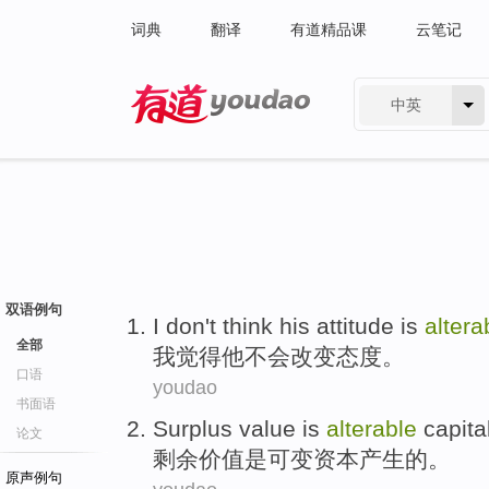
词典
翻译
有道精品课
云笔记
中英
有道 - 网易旗下搜索
双语例句
I
don't
think
his
attitude is
altera
全部
我
觉得
他
不会改变态度
。
口语
youdao
书面语
Surplus
value
is
alterable
capita
论文
剩余
价值
是
可变
资本
产生
的。
原声例句