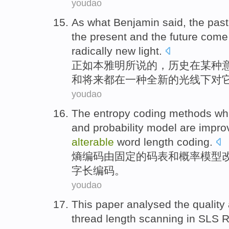
youdao
As
what
Benjamin
said
, the
past
the
present
and
the future come
radically new
light
.
正如
本雅明
所说
的，
历史
在
某种
和
将来
都在
一种
全新
的
光线下
对
youdao
The
entropy
coding
methods wh
and
probability
model
are
impro
alterable
word
length
coding.
熵
编码
由
固定
的
码表
和
概率
模型
字
长
编码。
youdao
This paper
analysed
the
quality
thread length
scanning
in
SLS