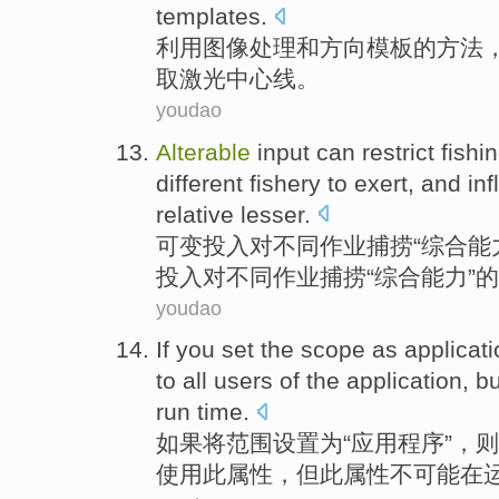
templates
.
利用
图像
处理
和
方向模板的方法
取
激光
中心线
。
youdao
Alterable
input
can
restrict
fishi
different
fishery
to exert
, and
in
relative
lesser
.
可变
投入
对
不同
作业
捕捞
“
综合
能
投入
对
不同作业
捕捞
“综合能力”的
youdao
If you
set the
scope
as
applicat
to
all
users
of
the application,
bu
run
time
.
如果
将
范围
设置为“
应用
程序”，则
使用此
属性
，
但
此属性
不
可能
在