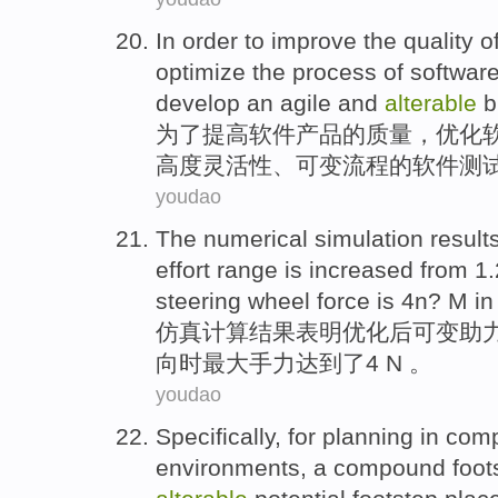
In order to
improve
the
quality
o
optimize
the
process
of softwar
develop
an
agile
and
alterable
b
为了
提高
软件
产品
的
质量
，
优化
高度
灵活性
、
可变
流程的软件测
youdao
The
numerical simulation
result
effort
range
is increased
from
1.
steering
wheel force is
4
n? M i
仿真
计算结果
表明
优化
后可变助
向时
最大
手力达到了4 N 。
youdao
Specifically
, for planning in
comp
environments
, a
compound
foot