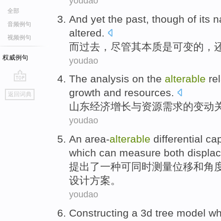
youdao
全部
And yet
the past
,
though
of
its
n
音频例句
altered
.
视频例句
而
过去
，
尽管
其
本质
是
可变
的
，
权威例句
youdao
The
analysis
on
the
alterable
re
go
growth
and
resources
.
返回词典
top
山东
经济
增长
与
资源
需求
的
变动
youdao
An
area-
alterable
differential ca
which
can
measure
both
displa
提出了
一种
可
同时
测量
位移
和
角
设计方案。
youdao
Constructing
a
3
d
tree
model
wh