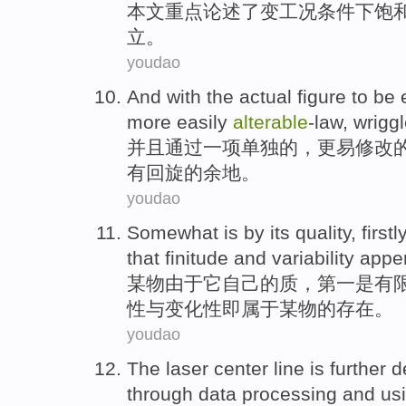
本文
重点
论述了
变
工况
条件下
饱
立。
youdao
And
with the
actual
figure
to be
more easily
alterable
-law,
wrigg
并且
通过
一
项单独
的
，更易修改
有回旋的余地。
youdao
Somewhat
is
by
its
quality
,
firstl
that finitude
and
variability
apper
某
物
由于
它
自己的
质
，
第一
是
有
性
与
变化
性
即
属于某物的存在。
youdao
The
laser
center
line is
further
d
through data
processing
and
us