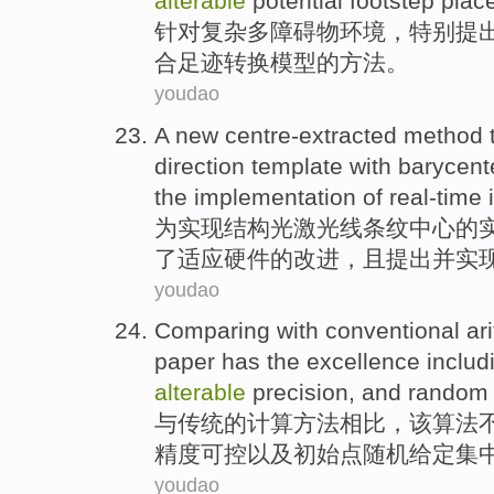
alterable
potential
footstep
plac
针对
复杂
多障碍物
环境
，特别提
合
足迹
转换
模型
的方法。
youdao
A
new centre-extracted
method 
direction
template
with
barycent
the
implementation
of
real-time
i
为
实现
结构光
激光
线
条纹
中心
的
了适应硬件的改进，且提出
并
实
youdao
Comparing
with
conventional
ar
paper
has
the
excellence
includ
alterable
precision
, and
random
与
传统
的
计算
方法
相比
，
该
算法
精度
可控以及
初始
点
随机
给定集
youdao