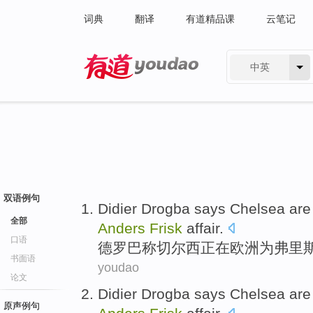
词典
翻译
有道精品课
云笔记
中英
有道 - 网易旗下搜索
双语例句
Didier Drogba
says
Chelsea
are
全部
Anders
Frisk
affair
.
口语
德罗巴
称
切尔西
正在
欧洲
为
弗
里
书面语
youdao
论文
Didier Drogba
says
Chelsea
are
原声例句