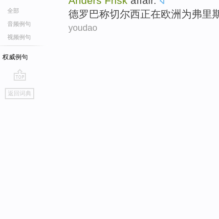
Anders
Frisk
affair
.
全部
德罗巴
称
切尔西
正在
欧洲
为
弗
里
音频例句
youdao
视频例句
权威例句
go
返回词典
top