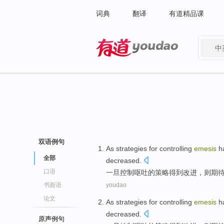
词典
翻译
有道精品课
中
有道 - 网易旗下搜索
双语例句
As
strategies
for
controlling
emesis
h
全部
decreased.
口语
一旦
控制
呕吐
的
策略
得到
改进，则期
书面语
youdao
论文
As
strategies
for
controlling
emesis
h
decreased.
原声例句