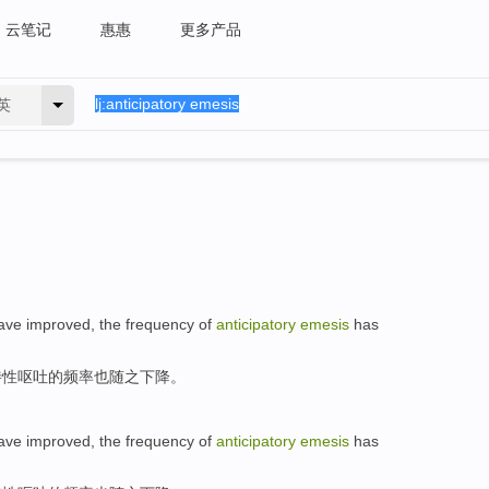
云笔记
惠惠
更多产品
英
ave improved
,
the
frequency
of
anticipatory
emesis
has
待性呕吐
的
频率
也随之下降。
ave improved
,
the
frequency
of
anticipatory
emesis
has