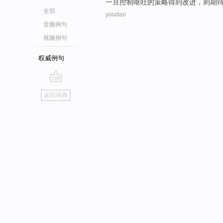
一旦
控制
呕吐
的
策略
得到
改进，则期
全部
youdao
音频例句
视频例句
权威例句
go
返回词典
top