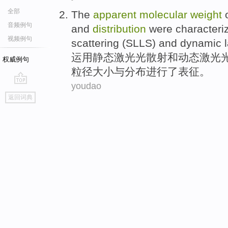
全部
The
apparent
molecular
weight
音频例句
and
distribution
were
characteri
视频例句
scattering
(SLLS)
and
dynamic
l
运用
静态
激光
光
散射
和
动态
激光
权威例句
粒径
大小
与
分布
进行了
表征
。
youdao
go
返回词典
top