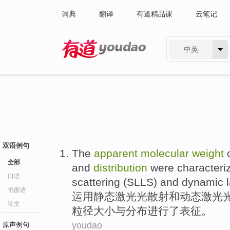
词典
翻译
有道精品课
云笔记
中英
有道 - 网易旗下搜索
双语例句
The
apparent
molecular
weight
全部
and
distribution
were
characteri
口语
scattering
(SLLS)
and
dynamic
l
书面语
运用
静态
激光
光
散射
和
动态
激光
论文
粒径
大小
与
分布
进行了
表征
。
youdao
原声例句