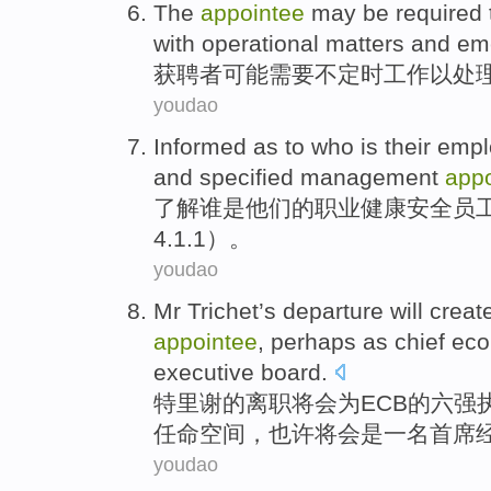
The
appointee
may be
required 
with
operational
matters
and
em
获
聘者
可能
需要
不
定时
工作
以
处
youdao
Informed
as to
who
is
their
empl
and
specified
management
app
了解
谁
是
他们
的职业健康安全
员
4.1.1
）。
youdao
Mr Trichet
’s
departure
will
creat
appointee
,
perhaps
as
chief
eco
executive
board
.
特里
谢的
离职
将
会
为
ECB
的六强
任命
空间
，
也许
将会是一名
首席
youdao