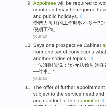
Appointee
will be required to
wo
month
and may
be
required
to 
and
public
holidays
.
受聘人
每月
的
工作
时数
不
多于
70
假期
工作。
youdao
Says
one
prospective
Cabinet
a
from one set
of
convictions
wha
another
series of topics."
一
位
准
阁员
说
：“
你
无法
预见
她
在
一
件事。”
youdao
The offer of
further
appointment
subject to the
service
need
and
and
conduct
of
the
appointee
.