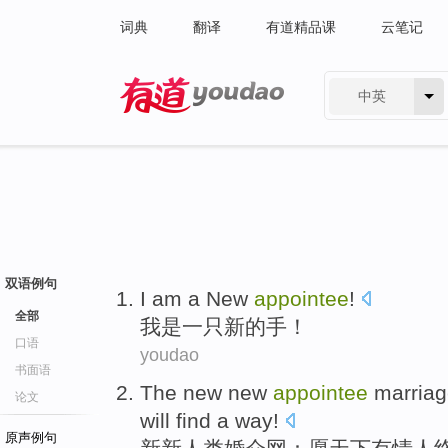
词典
翻译
有道精品课
云笔记
中英
有道 - 网易旗下搜索
双语例句
I
am
a
New
appointee
!
全部
我
是
一只
新的
手
！
口语
youdao
书面语
The new new
appointee
marriag
论文
will find a way!
原声例句