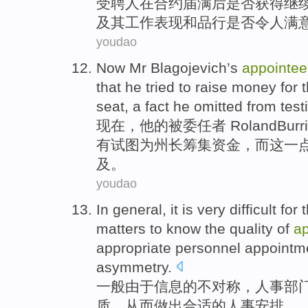
受聘人
在
合约
届满后是否获得
继
及
其
工作
表现
和
品行
是否令人
满
youdao
Now
Mr
Blagojevich
’s
appointee
that
he
tried to
raise
money
for
seat
,
a
fact
he
omitted from tes
现在
，
他
的
被委任者 Roland
Burr
有
试图
为
州长
筹集
资金
，
而这
一
及。
youdao
In general
,
it is very difficult
for 
matters
to know
the
quality
of
a
appropriate
personnel
appointm
asymmetry
.
一般
由于
信息
的
不对称，
人事
部
质
，
从而
做出
合适
的人事安排。