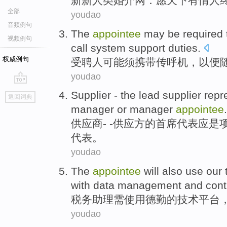
新新
人类婚介
网
：
愿
天下有情人
全部
youdao
音频例句
The
appointee
may
be required
视频例句
call
system
support duties
.
权威例句
受聘人
可能
须
携带传呼机
，以便
youdao
go
Supplier
-
the
lead
supplier
repr
返回词典
top
manager
or
manager
appointee
.
供应商
- -
供应方的
首席
代表
应
是
代表。
youdao
The
appointee
will also
use
our
with
data
management
and
cont
税务
助理需
使用
德勤的
技术
平台
youdao