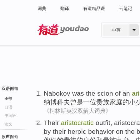
词典
翻译
有道精品课
云笔记
中英
有道 - 网易旗下搜索
双语例句
Nabokov
was
the
scion of
an
ar
全部
纳博科夫曾
是
一位
贵族
家庭
的
小
口语
《柯林斯英汉双解大词典》
书面语
Their
aristocratic
outfit,
aristocr
论文
by
their
heroic
behavior
on the
b
原声例句