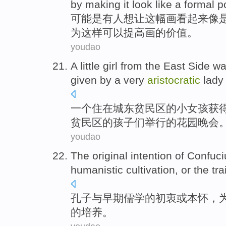
by
making
it look
like
a
formal
po
可能是
有人
想
让
这
幅
画
看起来
像
为这样可以
提高
画
的
价值
。
youdao
A
little
girl
from the
East Side w
given
by
a
very
aristocratic
lady
一
个住
在
城东贫民区
的
小
女孩
获
贫民区的孩子们举行的
花园
晚会
youdao
The
original intention
of
Confuci
humanistic
cultivation
,
or
the
tra
孔子
与
早期
儒学
的
初衷
或
本
怀，
的
培养
。