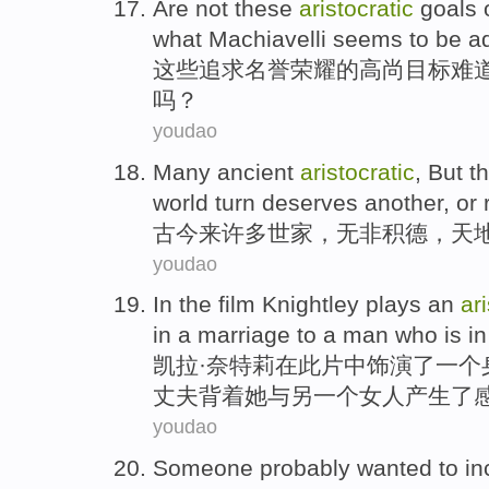
Are
not
these
aristocratic
goals
what
Machiavelli
seems to be
a
这些
追求
名誉
荣耀
的
高尚
目标
难
吗？
youdao
Many
ancient
aristocratic
, But
th
world turn deserves another,
or
古今
来
许多
世家，无非积德，天
youdao
In
the film Knightley
plays
an
ar
in
a
marriage
to
a
man
who is in
凯拉·
奈特
莉
在
此片
中饰演
了
一
个
丈夫
背着她
与
另一个
女人
产生了
youdao
Someone
probably
wanted
to
in