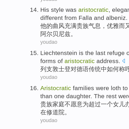
His
style was
aristocratic
,
elega
different
from Falla
and
albeniz
.
他
的曲风充满
贵族
气息，
优雅
而
阿尔贝尼兹。
youdao
Liechtenstein
is
the
last
refuge
o
forms
of
aristocratic
address
.
列支敦士登
对
德语
传统
中如何
称
youdao
Aristocratic
families
were
loth to
than
one
daughter
.
The
rest
wer
贵族
家庭
不
愿意
为
超过
一个
女儿
在修道院。
youdao