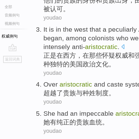
他们
的
贵族
的身份和
贵族
出身
，
全部
被
认可。
音频例句
youdao
视频例句
It is
in
the west
that
a
peculiarly
权威例句
began
,
among colonists
who we
intensely
anti-
aristocratic
.
正是
在
西方
，在
那些
怀疑
权威
和
go
返回词典
top
种
独特
的
美国
政治
文化
。
youdao
Over
aristocratic
and
caste
sys
超越了
贵族
与
种姓
制度
。
youdao
She
had
an impeccable
aristocr
她
有
纯正
的
贵族
血统
。
youdao