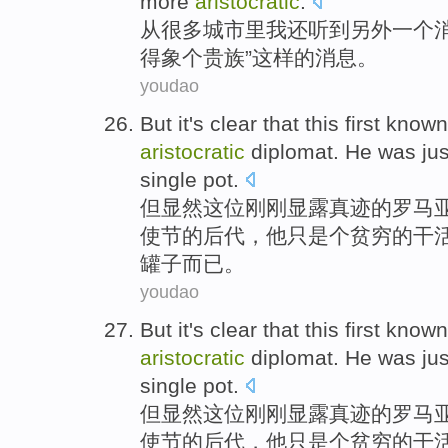
more
aristocratic
.
从
很多城市里
我
还
听到
另外
一
个
得
象
个贵族”
这样
的消息。
youdao
But
it's clear that
this
first
known
aristocratic
diplomat
.
He
was jus
single
pot
.
但
显然
这位
刚刚
显露
真迹的
罗马
使节
的后代，
他
只是
个
贫穷的
干
罐子而已。
youdao
But
it's clear that
this
first
known
aristocratic
diplomat
.
He
was jus
single
pot
.
但
显然
这位
刚刚
显露
真迹的
罗马
使节
的后代，
他
只是
个
贫穷的
干