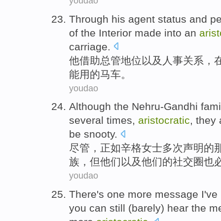
youdao
Through
his
agent
status
and
pe
of the
Interior
made
into
an
arist
carriage
.
他
借助
总管
地位
以及
人事
关系
，
能
用
的
马车
。
youdao
Although
the
Nehru-Gandhi
fami
several times
,
aristocratic
,
they
be
snooty
.
尽管
，
正如
辛格
女士
多次
声明的
族
，但
他们
以及
他们
的
社交圈
也
youdao
There's
one
more
message
I
've
you
can
still
(
barely
)
hear
the m