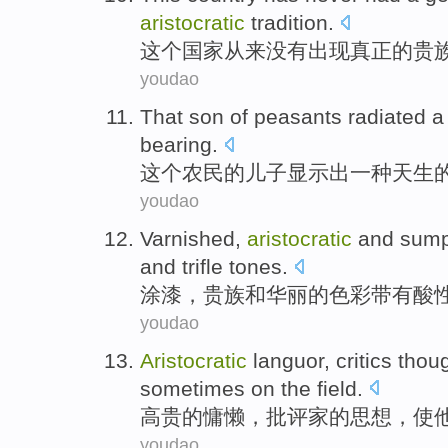
aristocratic
tradition
.
这个
国家
从来
没有
出现
真正的
贵
youdao
That
son
of
peasants
radiated
a
bearing.
这个
农民
的
儿子
显示出
一种
天生
youdao
Varnished
,
aristocratic
and
sump
and
trifle
tones
.
涂漆
，
贵族
和
华丽的
色彩
带有
酸
youdao
Aristocratic
languor
,
critics
thou
sometimes
on the
field
.
高贵的
慵懒
，
批评家
的
思想
，
使
youdao