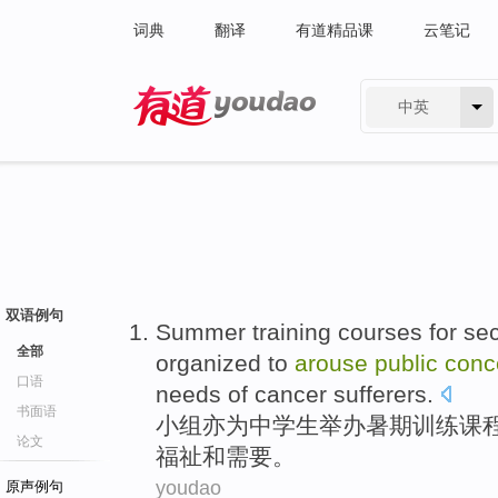
词典
翻译
有道精品课
云笔记
中英
有道 - 网易旗下搜索
双语例句
Summer
training
courses
for
sec
全部
organized
to
arouse
public
conc
口语
needs
of
cancer
sufferers
.
书面语
小组亦
为
中学生
举办
暑期
训练
课
论文
福祉
和
需要
。
youdao
原声例句