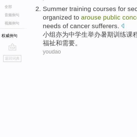
全部
Summer
training
courses
for
sec
音频例句
organized
to
arouse
public
conc
视频例句
needs
of
cancer
sufferers
.
小组亦
为
中学生
举办
暑期
训练
课
权威例句
福祉
和
需要
。
youdao
go
返回词典
top