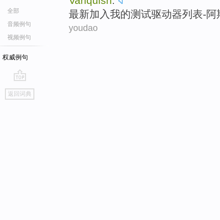
Vanquish
.
全部
最新
加入
我
的
测试
驱动器
列表
-
阿
音频例句
youdao
视频例句
权威例句
go
返回词典
top