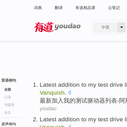
词典
翻译
有道精品课
云笔记
中英
有道 - 网易旗下搜索
双语例句
Latest
addition to
my
test
drive
l
全部
Vanquish
.
口语
最新
加入
我
的
测试
驱动器
列表
-
阿
书面语
youdao
论文
Latest
addition to
my
test
drive
l
原声例句