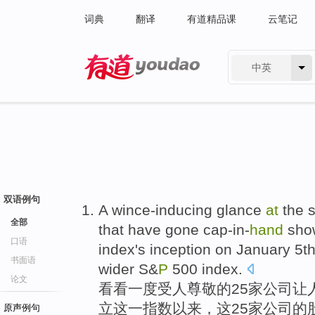
词典
翻译
有道精品课
云笔记
中英
有道 - 网易旗下搜索
双语例句
A wince-inducing
glance
at
the
全部
that have
gone cap-in-
hand
sho
口语
index
's inception
on
January
5t
书面语
wider S&
P
500 index.
论文
看看
一度受人尊敬
的
25
家
公司
让
立
这
一
指数
以来
，这25家公司的
原声例句