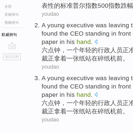
表性
的
标准
普尔
指数500指数
跌
全部
youdao
音频例句
视频例句
A
young
executive
was leaving
found
the CEO
standing
in
front
权威例句
paper
in his
hand
.
六点钟
，
一个
年轻
的
行政人员
正
go
返回词典
裁
正拿
着
一张纸
站
在
碎纸机
前
。
top
youdao
A
young
executive
was leaving
found
the CEO
standing
in
front
paper
in his
hand
.
六点钟
，
一个
年轻
的
行政人员
正
裁
正拿
着
一张纸
站
在
碎纸机
前
。
youdao