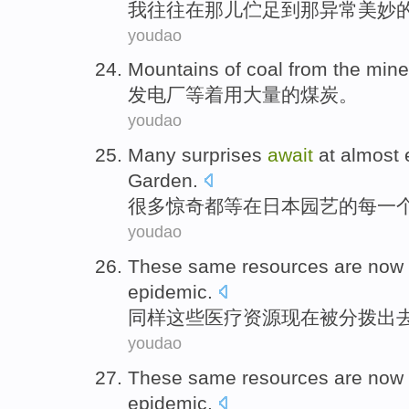
我
往往
在那儿
伫足
到
那
异常
美妙
youdao
Mountains of
coal from the mine
发电厂等着
用
大量
的
煤炭
。
youdao
Many
surprises
await
at
almost
Garden
.
很多
惊奇
都等
在
日本
园艺
的
每
一
youdao
These
same
resources
are now
epidemic
.
同样
这些
医疗
资源
现在
被
分拨
出去
youdao
These
same
resources
are now
epidemic
.