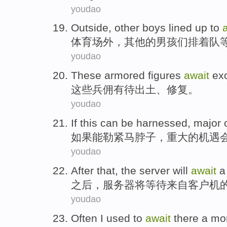
youdao
Outside,
other
boys
lined
up
to
体育场外，
其他
的
男孩们
排
着队
youdao
These
armored figures
await
ex
这些
兵
佣
有待
出土
、
修复
。
youdao
If this
can be
harnessed
,
major
如果
能
勒紧马脖子
，
重大
的
机遇
youdao
After
that,
the
server
will
await
之后
，
服务器
将
等待
来自
客户机
youdao
Often
I
used
to
await
there
a mo