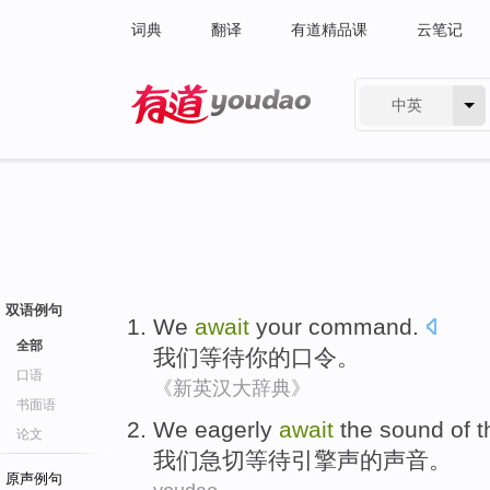
词典
翻译
有道精品课
云笔记
中英
有道 - 网易旗下搜索
双语例句
We
await
your
command
.
全部
我们
等待
你
的
口令
。
口语
《新英汉大辞典》
书面语
We
eagerly
await
the
sound
of
t
论文
我们
急切
等待
引擎
声
的
声音。
原声例句