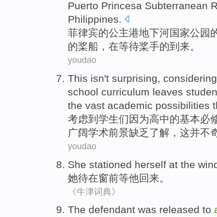
Puerto Princesa
Subterranean
R
Philippines
.
菲律宾
的公主港
地下
河
国家
公园
的
桨
船
，
在
等待
桨
手的到来。
youdao
This
isn't
surprising
,
considering
school
curriculum
leaves
studen
the
vast
academic
possibilities
t
考虑
到
学生们
因为
高中
的
基本
必
广阔
学术
前景
缺乏
了解
，
这
并不
youdao
She
stationed herself
at the
win
她
待
在
窗前
等
他
回来
。
《牛津词典》
The defendant
was
released
to