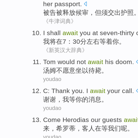
her
passport
.
被告
被
释放
候审
，
但
须
交出护照
《牛津词典》
I
shall
await
you
at seven-thirty
我
将
在7：30分
左右
等着
你
。
《新英汉大辞典》
Tom
would
not
await
his doom
.
汤姆
不
愿意
坐以待毙
。
youdao
C:
Thank
you.
I
await
your call
.
谢谢
，
我
等你
的消息。
youdao
Come
Herodias
our guests
awai
来
，
希
罗蒂，
客人
在等
我们呢
。
youdao