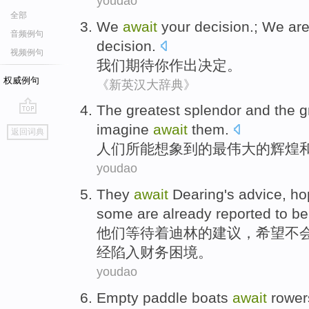
youdao
全部
We
await
your
decision
.; We ar
音频例句
decision.
视频例句
我们
期待
你
作出决定
。
权威例句
《新英汉大辞典》
The
greatest
splendor
and
the
g
go
imagine
await
them
.
返回词典
top
人们所
能
想象到
的
最
伟大
的
辉煌
youdao
They
await
Dearing
's
advice
,
ho
some are
already
reported
to be
他们
等待
着
迪
林的
建议
，
希望
不
经
陷入
财务
困境。
youdao
Empty
paddle
boats
await
rower