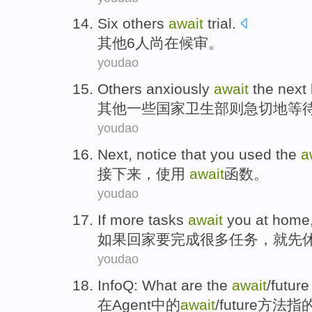
Six
others
await
trial.
其他6
人
尚在
候审。
youdao
Others
anxiously
await
the next
其他
一些国家卫生部则
急切
地
等
youdao
Next
, notice that you
used
the
a
接下来
，
使用
await
函数
。
youdao
If
more
tasks
await
you
at home
如果
回家
要完成很多
任务
，
就先
youdao
InfoQ:
What
are
the
await
/
future
在
Agent
中的
await
/
future
方法
指